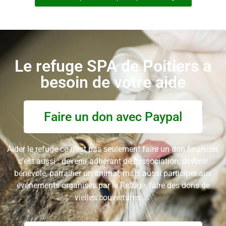
Le refuge SPA de Poitiers a
besoin de votre aide
Faire un don avec Paypal
Aider le refuge ce n’est pas seulement faire un don financier,
c’est aussi : devenir adhérant de l’association, devenir
bénévole, parrainer un animal, mais aussi participer aux
événements organisés par le Refuge, faire des dons de
vielles couvertures ….