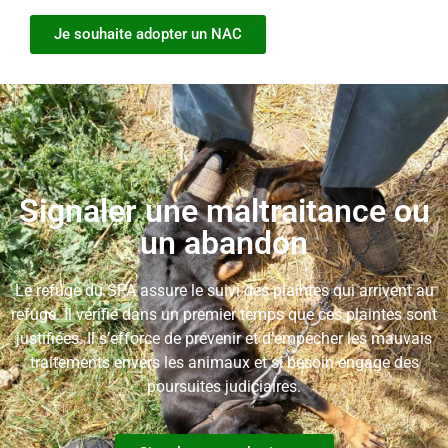
Je souhaite adopter un NAC
Signaler une maltraitance ou
un abandon
Le refuge du SPA assure le suivi des plaintes qui arrivent au
refuge. Il vérifie dans un premier temps que ces plaintes sont
justifiées. Il s’efforce de prévenir et d’empêcher les mauvais
traitements envers les animaux et si besoin engage des
poursuites judiciaires.